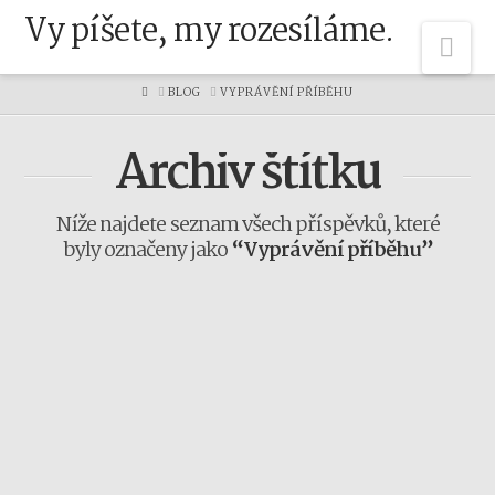
Vy píšete, my rozesíláme.
Na
HOME
BLOG
VYPRÁVĚNÍ PŘÍBĚHU
Archiv štítku
Níže najdete seznam všech příspěvků, které
byly označeny jako
“Vyprávění příběhu”
Když jsme u příběhů, povím
vám, které mě baví na
Vánoce
DOMINIK
14. 12. 2023
VÝBĚR Z E-MAILŮ